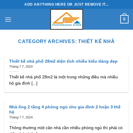
Skip
ADD ANYTHING HERE OR JUST REMOVE IT...
to
content
0
CATEGORY ARCHIVES:
THIẾT KẾ NHÀ
Thiết kế nhà phố 28m2 diện tích nhiều kiểu dáng đẹp
Tháng 7 7, 2024
Thiết kế nhà phố 28m2 là một trong những điều mà nhiều
hộ gia đình [...]
Nhà ống 2 tầng 4 phòng ngủ cho gia đình 2 hoặc 3 thế
hệ
Tháng 7 7, 2024
Thông thường một căn nhà cần nhiều phòng ngủ thì phải có