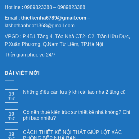
Hotline : 0989823388 – 0989823388
Email :
thietkenha6789@gmail.com
–
ktshothanhdat1368@gmail.com
VPGD : P.4B1 Tầng 4, Tòa Nhà CT2- C2, Trần Hữu Dực,
P.Xuân Phương, Q.Nam Từ Liêm, TP.Hà Nội
Thời gian phục vụ 24/7
BÀI VIẾT MỚI
Những điều cần lưu ý khi cải tạo nhà 2 tầng cũ
19
Th7
Có nên thuê kiến trúc sư thiết kế nhà không? Chi
19
phí bao nhiêu?
Th7
CÁCH THIẾT KẾ NỘI THẤT GIÚP LỘT XÁC
19
PHÒNG BẾP NHÀ BẠN
Th7