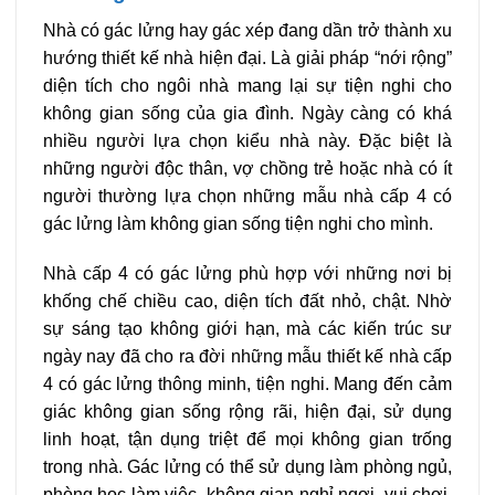
Nhà có gác lửng hay gác xép đang dần trở thành xu
hướng thiết kế nhà hiện đại. Là giải pháp “nới rộng”
diện tích cho ngôi nhà mang lại sự tiện nghi cho
không gian sống của gia đình. Ngày càng có khá
nhiều người lựa chọn kiểu nhà này. Đặc biệt là
những người độc thân, vợ chồng trẻ hoặc nhà có ít
người thường lựa chọn những mẫu nhà cấp 4 có
gác lửng làm không gian sống tiện nghi cho mình.
Nhà cấp 4 có gác lửng phù hợp với những nơi bị
khống chế chiều cao, diện tích đất nhỏ, chật. Nhờ
sự sáng tạo không giới hạn, mà các kiến trúc sư
ngày nay đã cho ra đời những mẫu thiết kế nhà cấp
4 có gác lửng thông minh, tiện nghi. Mang đến cảm
giác không gian sống rộng rãi, hiện đại, sử dụng
linh hoạt, tận dụng triệt để mọi không gian trống
trong nhà. Gác lửng có thể sử dụng làm phòng ngủ,
phòng học làm việc, không gian nghỉ ngơi, vui chơi,