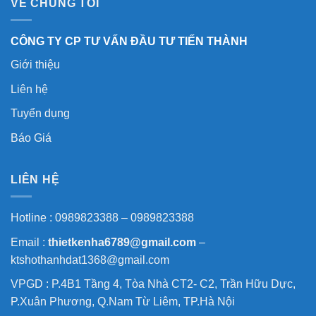
VỀ CHÚNG TÔI
CÔNG TY CP TƯ VẤN ĐẦU TƯ TIẾN THÀNH
Giới thiệu
Liên hệ
Tuyển dụng
Báo Giá
LIÊN HỆ
Hotline : 0989823388 – 0989823388
Email :
thietkenha6789@gmail.com
–
ktshothanhdat1368@gmail.com
VPGD : P.4B1 Tầng 4, Tòa Nhà CT2- C2, Trần Hữu Dực,
P.Xuân Phương, Q.Nam Từ Liêm, TP.Hà Nội