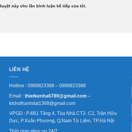
duyệt này cho lần bình luận kế tiếp của tôi.
LIÊN HỆ
Hotline : 0989823388 – 0989823388
Email :
thietkenha6789@gmail.com
–
ktshothanhdat1368@gmail.com
VPGD : P.4B1 Tầng 4, Tòa Nhà CT2- C2, Trần Hữu
Dực, P.Xuân Phương, Q.Nam Từ Liêm, TP.Hà Nội
Thời gian phục vụ 24/7