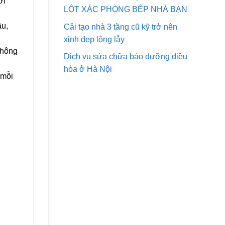
ời
LỘT XÁC PHÒNG BẾP NHÀ BẠN
âu,
Cải tạo nhà 3 tầng cũ kỹ trở nên
xinh đẹp lộng lẫy
không
Dịch vụ sửa chữa bảo dưỡng điều
hòa ở Hà Nội
 mỗi