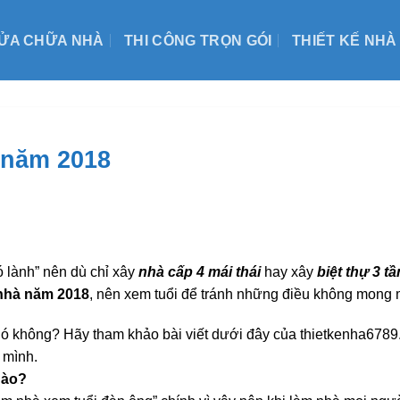
ỬA CHỮA NHÀ
THI CÔNG TRỌN GÓI
THIẾT KẾ NHÀ
 năm 2018
ó lành” nên dù chỉ xây
nhà cấp 4 mái thái
hay xây
biệt thự 3 t
 nhà năm 2018
, nên xem tuổi để tránh những điều không mong
ó không? Hãy tham khảo bài viết dưới đây của thietkenha678
 mình.
nào?