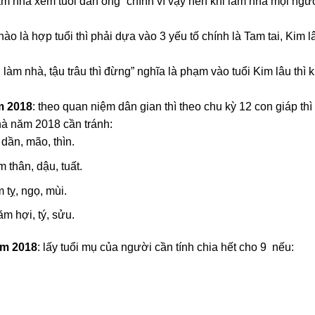
àm nhà xem tuổi đàn ông” chính vì vậy nên khi làm nhà mọi ngư
 hợp tuổi thì phải dựa vào 3 yếu tố chính là Tam tai, Kim l
àm nhà, tậu trâu thì đừng” nghĩa là phạm vào tuổi Kim lâu thì 
m 2018
: theo quan niệm dân gian thì theo chu kỳ 12 con giáp thì
nhà năm 2018 cần tránh:
 dần, mão, thìn.
 thân, dậu, tuất.
 tỵ, ngọ, mùi.
m hợi, tý, sửu.
ăm 2018
: lấy tuổi mụ của người cần tính chia hết cho 9 nếu: