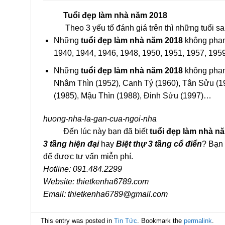
Tuổi đẹp làm nhà năm 2018
Theo 3 yếu tố đánh giá trên thì những tuổi s
Những
tuổi đẹp làm nhà năm 2018
không phạm
1940, 1944, 1946, 1948, 1950, 1951, 1957, 195
Những
tuổi đẹp làm nhà năm 2018
không phạm
Nhâm Thìn (1952), Canh Tý (1960), Tân Sửu (196
(1985), Mậu Thìn (1988), Đinh Sửu (1997)…
huong-nha-la-gan-cua-ngoi-nha
Đến lúc này bạn đã biết
tuổi đẹp làm nhà n
3 tầng hiện đại
hay
Biệt thự 3 tầng cổ điển
? Bạn 
để được tư vấn miễn phí.
Hotline: 091.484.2299
Website:
thietkenha6789.com
Email: thietkenha6789@gmail.com
This entry was posted in
Tin Tức
. Bookmark the
permalink
.