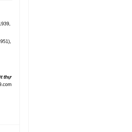
1939,
951),
ệt thự
89.com