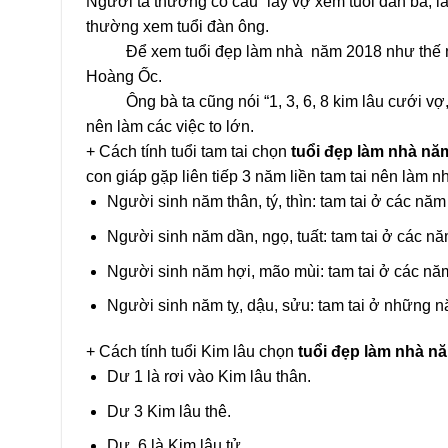
Người ta thường có câu “lấy vợ xem tuổi đàn bà, l
thường xem tuổi đàn ông.
Để xem tuổi đẹp làm nhà năm 2018 như thế nào là
Hoàng Ốc.
Ông bà ta cũng nói “1, 3, 6, 8 kim lâu cưới vợ, l
nên làm các việc to lớn.
+ Cách tính tuổi tam tai chọn
tuổi đẹp làm nhà nă
con giáp gặp liên tiếp 3 năm liền tam tai nên làm 
Người sinh năm thân, tý, thìn: tam tai ở các năm
Người sinh năm dần, ngọ, tuất: tam tai ở các năm
Người sinh năm hợi, mão mùi: tam tai ở các năm
Người sinh năm tỵ, dậu, sửu: tam tai ở những nă
+ Cách tính tuổi Kim lâu chọn
tuổi đẹp làm nhà n
Dư 1 là rơi vào Kim lâu thân.
Dư 3 Kim lâu thê.
Dư 6 là Kim lâu tử .