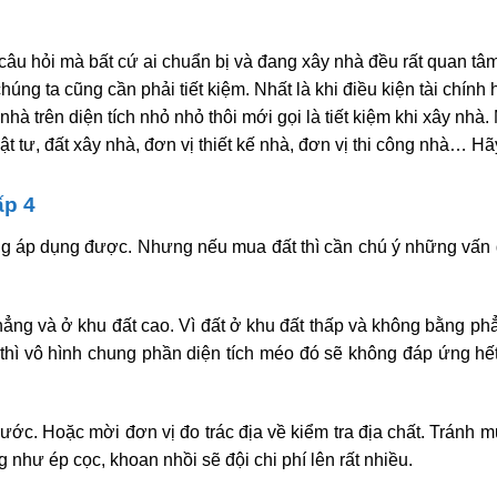
 câu hỏi mà bất cứ ai chuẩn bị và đang xây nhà đều rất quan tâ
húng ta cũng cần phải tiết kiệm. Nhất là khi điều kiện tài chính
nhà trên diện tích nhỏ nhỏ thôi mới gọi là tiết kiệm khi xây nhà.
t tư, đất xây nhà, đơn vị thiết kế nhà, đơn vị thi công nhà… Hã
.
ấp 4
ng áp dụng được. Nhưng nếu mua đất thì cần chú ý những vấn 
ng và ở khu đất cao. Vì đất ở khu đất thấp và không bằng phẳ
o thì vô hình chung phần diện tích méo đó sẽ không đáp ứng hế
ớc. Hoặc mời đơn vị đo trác địa về kiểm tra địa chất. Tránh m
 như ép cọc, khoan nhồi sẽ đội chi phí lên rất nhiều.