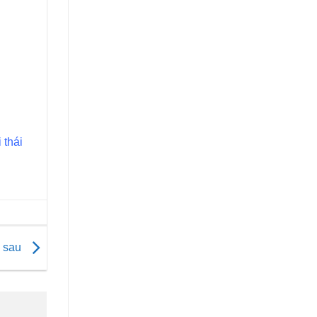
 thái
i sau