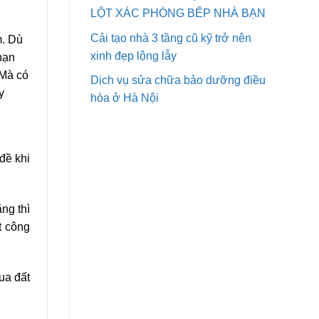
LỘT XÁC PHÒNG BẾP NHÀ BẠN
Cải tạo nhà 3 tầng cũ kỹ trở nên
m. Dù
xinh đẹp lộng lẫy
 hạn
 Mà có
Dịch vụ sửa chữa bảo dưỡng điều
y
hòa ở Hà Nội
đề khi
ng thì
t công
ua đất