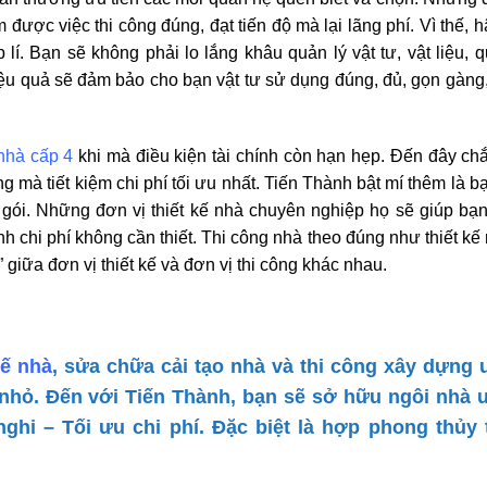
ược việc thi công đúng, đạt tiến độ mà lại lãng phí. Vì thế, h
 lí. Bạn sẽ không phải lo lắng khâu quản lý vật tư, vật liệu, q
iệu quả sẽ đảm bảo cho bạn vật tư sử dụng đúng, đủ, gọn gàng
nhà cấp 4
khi mà điều kiện tài chính còn hạn hẹp. Đến đây ch
g mà tiết kiệm chi phí tối ưu nhất. Tiến Thành bật mí thêm là b
n gói. Những đơn vị thiết kế nhà chuyên nghiệp họ sẽ giúp bạ
inh chi phí không cần thiết. Thi công nhà theo đúng như thiết kế
” giữa đơn vị thiết kế và đơn vị thi công khác nhau.
kế nhà
, sửa chữa cải tạo nhà và thi công xây dựng u
n nhỏ. Đến với Tiến Thành, bạn sẽ sở hữu ngôi nhà 
hi – Tối ưu chi phí. Đặc biệt là hợp phong thủy 