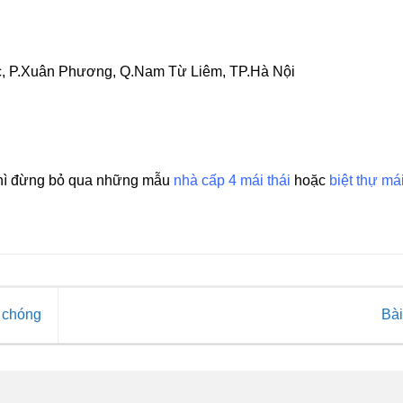
c, P.Xuân Phương, Q.Nam Từ Liêm, TP.Hà Nội
hì đừng bỏ qua những mẫu
nhà cấp 4 mái thái
hoặc
biệt thự mái
h chóng
Bà