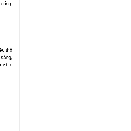
 cống,
ệu thô
 sáng,
y tín,