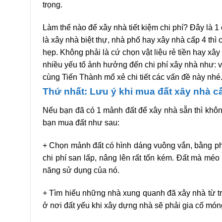
trọng.
Làm thế nào để xây nhà tiết kiệm chi phí? Đây là 1
là xây nhà biệt thự, nhà phố hay xây nhà cấp 4 thì c
hẹp. Không phải là cứ chọn vật liệu rẻ tiền hay xây 
nhiều yếu tố ảnh hưởng đến chi phí xây nhà như: vậ
cùng Tiến Thành mổ xẻ chi tiết các vấn đề này nhé
Thứ nhất: Lưu ý khi mua đất xây nhà c
Nếu bạn đã có 1 mảnh đất để xây nhà sẵn thì khô
bạn mua đất như sau:
+ Chọn mảnh đất có hình dáng vuông vắn, bằng phẳ
chi phí san lấp, nâng lên rất tốn kém. Đất mà mé
năng sử dụng của nó.
+ Tìm hiểu những nhà xung quanh đã xây nhà từ trư
ở nơi đất yếu khi xây dựng nhà sẽ phải gia cố móng