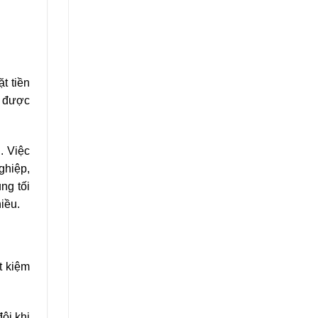
t tiền
m được
. Việc
ghiệp,
ng tối
iều.
t kiệm
ôi khi