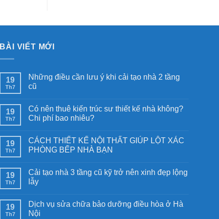
BÀI VIẾT MỚI
Những điều cần lưu ý khi cải tạo nhà 2 tầng
19
cũ
Th7
Có nên thuê kiến trúc sư thiết kế nhà không?
19
Chi phí bao nhiêu?
Th7
CÁCH THIẾT KẾ NỘI THẤT GIÚP LỘT XÁC
19
PHÒNG BẾP NHÀ BẠN
Th7
Cải tạo nhà 3 tầng cũ kỹ trở nên xinh đẹp lộng
19
lẫy
Th7
Dịch vụ sửa chữa bảo dưỡng điều hòa ở Hà
19
Nội
Th7