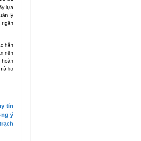
ãy lựa
uản lý
, ngăn
ắc hẳn
ạn nên
n hoàn
 mà họ
y tín
ưng ý
trạch