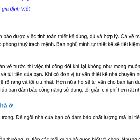
gia đình Việt
bảo được việc tính toán thiết kế đúng, đủ và hợp lý. Cả về mặ
 phong thuỷ trạch mệnh. Bạn nghĩ, mình tự thiết kế sẽ tiết kiệ
 vẽ trước thì việc thi công đôi khi lại không như mong muốn
và túi tiền của bạn. Khi có đơn vị tư vấn thiết kế nhà chuyên n
hể rõ ràng và tối ưu nhất. Hơn nữa họ sẽ tư vấn cho bạn tận dụ
iúp bạn đảm bảo công năng sử dụng, tối giản chi phí hơn rất nh
nhà ở
trọng. Để ngôi nhà của bạn có đảm bảo chất lượng mà lại tiế
ẫn thường ưu tiên các mối quan hệ quen biết và chọn. Nhưng đ