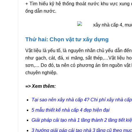
+ Tìm hiểu kỹ hệ thống thoát nước khu vực xung q
ống dẫn nước.
Thứ hai: Chọn vật tư xây dựng
Vật liệu là yếu tố, là nguyên nhân chủ yếu dẫn đến
như gạch, cát, đá, xi măng, sắt thép,…Vật liệu hoà
sơn,… Do đó, ta nên có phương án tìm nguồn vật li
chuyên nghiệp.
=> Xem thêm:
Tại sao nên xây nhà cấp 4? Chi phí xây nhà cấ
5 mẫu thiết kế nhà cấp 4 đẹp hiện đại
Giải pháp cải tạo nhà 1 tầng thành 2 tầng tiết ki
3 hướng giải páp cải tạo nhà 3 tầng cũ theo mụ