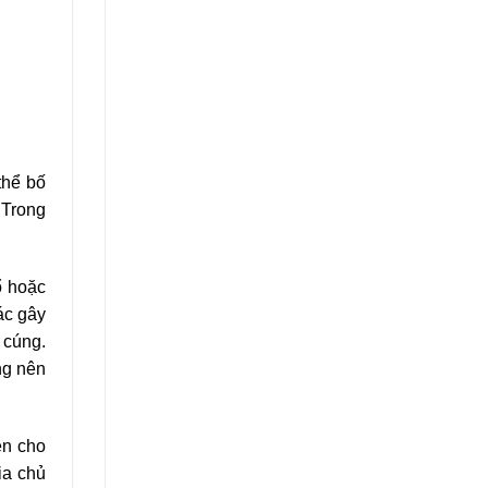
thể bố
 Trong
ổ hoặc
ác gây
 cúng.
ng nên
ên cho
ia chủ