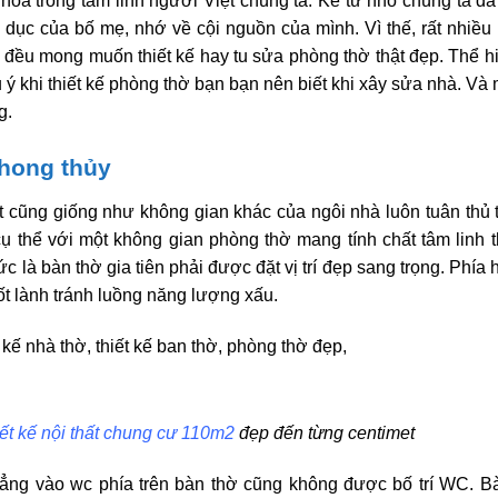
n hóa trong tâm linh người Việt chúng ta. Kể từ nhỏ chúng ta đ
dục của bố mẹ, nhớ về cội nguồn của mình. Vì thế, rất nhiều
h đều mong muốn thiết kế hay tu sửa phòng thờ thật đẹp. Thể h
u ý khi thiết kế phòng thờ bạn bạn nên biết khi xây sửa nhà. Và 
g.
phong thủy
ệt cũng giống như không gian khác của ngôi nhà luôn tuân thủ 
ụ thể với một không gian phòng thờ mang tính chất tâm linh t
Tức là bàn thờ gia tiên phải được đặt vị trí đẹp sang trọng. Phí
t lành tránh luồng năng lượng xấu.
iết kế nội thất chung cư 110m2
đẹp đến từng centimet
hẳng vào wc phía trên bàn thờ cũng không được bố trí WC. B