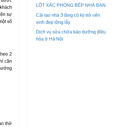
ã được
LỘT XÁC PHÒNG BẾP NHÀ BẠN
 khách
iện sự
Cải tạo nhà 3 tầng cũ kỹ trở nên
một số
xinh đẹp lộng lẫy
Dịch vụ sửa chữa bảo dưỡng điều
hòa ở Hà Nội
theo 2
hì cần
a hướng
àn thờ