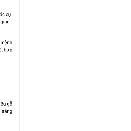
ác cụ
 gian
n mệnh
ết hợp
iệu gỗ
 tráng