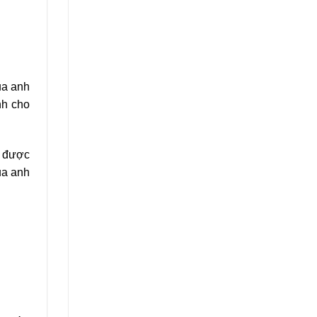
ủa anh
nh cho
g được
ủa anh