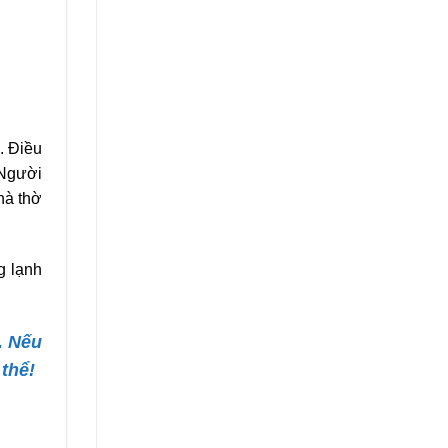
. Điều
 Người
hà thờ
g lạnh
. Nếu
thể!