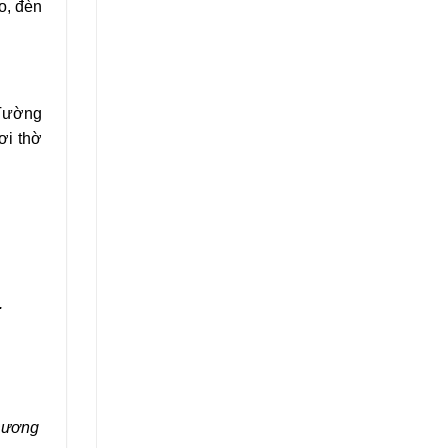
o, đèn
.Tường
ơi thờ
.
Dương