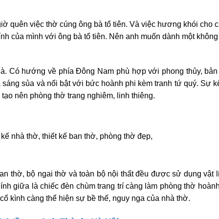
ờ quên việc thờ cúng ông bà tổ tiên. Và việc hương khói cho c
kính của mình với ông bà tổ tiên. Nên anh muốn dành một không
nhà. Có hướng về phía Đông Nam phù hợp với phong thủy, bả
 sáng sủa và nổi bật với bức hoành phi kèm tranh tứ quý. Sự k
tạo nên phòng thờ trang nghiêm, linh thiêng.
ian thờ, bộ ngai thờ và toàn bộ nội thất đều được sử dụng vật l
ính giữa là chiếc đèn chùm trang trí càng làm phòng thờ hoành
cổ kình càng thể hiện sự bề thế, nguy nga của nhà thờ.