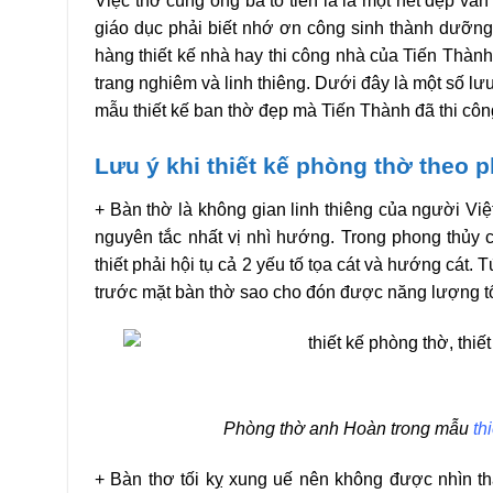
Việc thờ cúng ông bà tổ tiên là là một nét đẹp vă
giáo dục phải biết nhớ ơn công sinh thành dưỡng 
hàng thiết kế nhà hay thi công nhà của Tiến Thàn
trang nghiêm và linh thiêng. Dưới đây là một số lư
mẫu thiết kế ban thờ đẹp mà Tiến Thành đã thi côn
Lưu ý khi thiết kế phòng thờ theo 
+ Bàn thờ là không gian linh thiêng của người Vi
nguyên tắc nhất vị nhì hướng. Trong phong thủy c
thiết phải hội tụ cả 2 yếu tố tọa cát và hướng cát. 
trước mặt bàn thờ sao cho đón được năng lượng tố
Phòng thờ anh Hoàn trong mẫu
th
+ Bàn thơ tối kỵ xung uế nên không được nhìn t