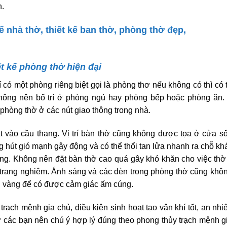
n.
t kế phòng thờ hiện đại
í có một phòng riêng biệt gọi là phòng thơ nếu không có thì có 
không nên bố trí ở phòng ngủ hay phòng bếp hoặc phòng ăn.
phòng thờ ở các nút giao thông trong nhà.
 vào cầu thang. Vị trí bàn thờ cũng không được tọa ở cửa s
g hút gió mạnh gây động và có thể thổi tan lửa nhanh ra chỗ kh
ng. Không nên đặt bàn thờ cao quá gây khó khăn cho việc thờ
 trang nghiêm. Ánh sáng và các đèn trong phòng thờ cũng khô
g vàng để có được cảm giác ấm cúng.
 trạch mệnh gia chủ, điều kiện sinh hoạt tạo vận khí tốt, an nhi
hơ các bạn nên chú ý hợp lý đúng theo phong thủy trạch mệnh g