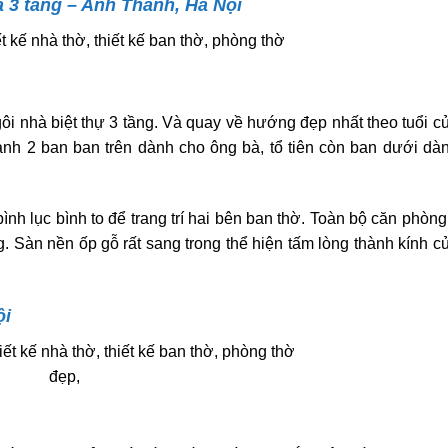
à 3 tầng – Anh Thành, Hà Nội
ôi nhà biệt thự 3 tầng. Và quay về hướng đẹp nhất theo tuổi c
h 2 ban ban trên dành cho ông bà, tổ tiên còn ban dưới dà
ình lục bình to để trang trí hai bên ban thờ. Toàn bộ căn phòn
 Sàn nền ốp gỗ rất sang trong thể hiện tấm lòng thành kính c
ội