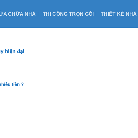
ỬA CHỮA NHÀ
THI CÔNG TRỌN GÓI
THIẾT KẾ NHÀ
y hiện đại
nhiêu tiền ?