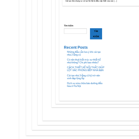
Cải tạo nhà chung cư cũ tại Hà Nội là điều cấp thiết của các [...]
Tìm kiếm
TÌM
KIẾM
Recent Posts
Những điều cần lưu ý khi cải tạo
nhà 2 tầng cũ
Có nên thuê kiến trúc sư thiết kế
nhà không? Chi phí bao nhiêu?
CÁCH THIẾT KẾ NỘI THẤT GIÚP
LỘT XÁC PHÒNG BẾP NHÀ BẠN
Cải tạo nhà 3 tầng cũ kỹ trở nên
xinh đẹp lộng lẫy
Dịch vụ sửa chữa bảo dưỡng điều
hòa ở Hà Nội