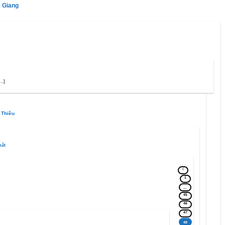
c Giang
..]
 Thiều
hất
1
…
45
46
47
48