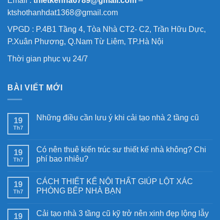
Email :
thietkenha6789@gmail.com
–
ktshothanhdat1368@gmail.com
VPGD : P.4B1 Tầng 4, Tòa Nhà CT2- C2, Trần Hữu Dực,
P.Xuân Phương, Q.Nam Từ Liêm, TP.Hà Nội
Thời gian phục vụ 24/7
BÀI VIẾT MỚI
Những điều cần lưu ý khi cải tạo nhà 2 tầng cũ
19
Th7
Có nên thuê kiến trúc sư thiết kế nhà không? Chi
19
phí bao nhiêu?
Th7
CÁCH THIẾT KẾ NỘI THẤT GIÚP LỘT XÁC
19
PHÒNG BẾP NHÀ BẠN
Th7
Cải tạo nhà 3 tầng cũ kỹ trở nên xinh đẹp lộng lẫy
19