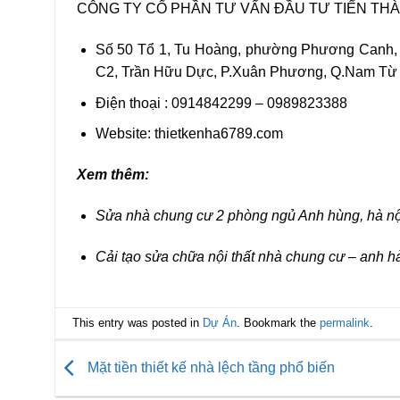
CÔNG TY CỔ PHẦN TƯ VẤN ĐẦU TƯ TIẾN TH
Số 50 Tổ 1, Tu Hoàng, phường Phương Canh,
C2, Trần Hữu Dực, P.Xuân Phương, Q.Nam Từ 
Điện thoại : 0914842299 – 0989823388
Website: thietkenha6789.com
Xem thêm:
Sửa nhà chung cư 2 phòng ngủ Anh hùng, hà nộ
Cải tạo sửa chữa nội thất nhà chung cư – anh hả
This entry was posted in
Dự Án
. Bookmark the
permalink
.
Mặt tiền thiết kế nhà lệch tầng phổ biến