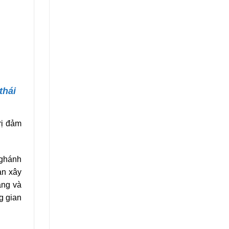
thái
rị đảm
 ghánh
ạn xây
ang và
g gian