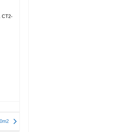
à CT2-
500m2