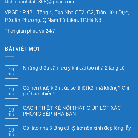
ktshothanhdat1368@gmail.com
VPGD : P.4B1 Tầng 4, Tòa Nhà CT2- C2, Trần Hữu Dực,
P.Xuân Phương, Q.Nam Từ Liêm, TP.Hà Nội
Thời gian phục vụ 24/7
BÀI VIẾT MỚI
Những điều cần lưu ý khi cải tạo nhà 2 tầng cũ
19
Th7
Có nên thuê kiến trúc sư thiết kế nhà không? Chi
19
phí bao nhiêu?
Th7
CÁCH THIẾT KẾ NỘI THẤT GIÚP LỘT XÁC
19
PHÒNG BẾP NHÀ BẠN
Th7
Cải tạo nhà 3 tầng cũ kỹ trở nên xinh đẹp lộng lẫy
19
Th7