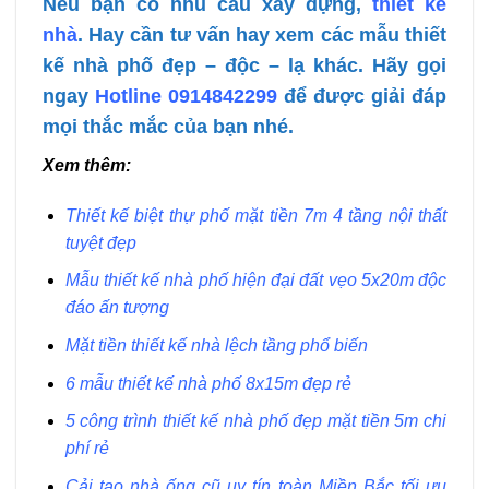
Nếu bạn có nhu cầu xây dựng,
thiết kế
nhà
. Hay cần tư vấn hay xem các mẫu thiết
kế nhà phố đẹp – độc – lạ khác. Hãy gọi
ngay
Hotline 0914842299
để được giải đáp
mọi thắc mắc của bạn nhé.
Xem thêm:
Thiết kế biệt thự phố mặt tiền 7m 4 tầng nội thất
tuyệt đẹp
Mẫu thiết kế nhà phố hiện đại đất vẹo 5x20m độc
đáo ấn tượng
Mặt tiền thiết kế nhà lệch tầng phổ biến
6 mẫu thiết kế nhà phố 8x15m đẹp rẻ
5 công trình thiết kế nhà phố đẹp mặt tiền 5m chi
phí rẻ
Cải tạo nhà ống cũ uy tín toàn Miền Bắc tối ưu